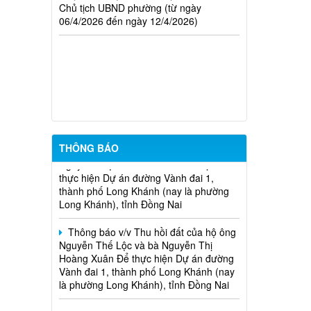
THÔNG BÁO Về việc chủ động ứng
06/4/2026 đến ngày 12/4/2026)
phó áp thấp nhiệt đới trên Biển Đông và
các hình thái thời tiết nguy hiểm
Thông báo v/v Thu hồi đất của hộ ông
Đỗ Văn Hoàng và bà Lê Thị Ngọc Thu
Để thực hiện dự án Mở rộng mặt đường,
bố trí làn chuyển hướng tại 02 nút giao
Quốc lộ 1
Thông báo v/v Thu hồi đất của hộ ông
THÔNG BÁO
Nguyễn Thọ Thanh và bà Lưu Thị Trí Để
thực hiện Dự án đường Vành đai 1,
thành phố Long Khánh (nay là phường
Long Khánh), tỉnh Đồng Nai
Thông báo v/v Thu hồi đất của hộ ông
Nguyễn Thế Lộc và bà Nguyễn Thị
Hoàng Xuân Để thực hiện Dự án đường
Vành đai 1, thành phố Long Khánh (nay
là phường Long Khánh), tỉnh Đồng Nai