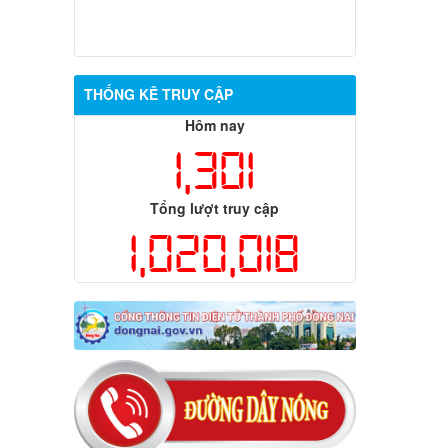
THỐNG KÊ TRUY CẬP
Hôm nay
1,301
Tổng lượt truy cập
1,020,018