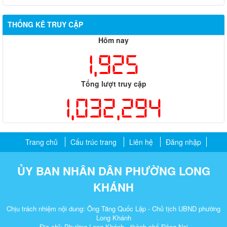
THỐNG KÊ TRUY CẬP
Hôm nay
1,925
Tổng lượt truy cập
1,032,294
Trang chủ
Cấu trúc trang
Liên hệ
Đăng nhập
ỦY BAN NHÂN DÂN PHƯỜNG LONG
KHÁNH
Chịu trách nhiệm nội dung: Ông Tăng Quốc Lập - Chủ tịch UBND phường
Long Khánh
Địa chỉ: Phường Long Khánh - thành phố Đồng Nai