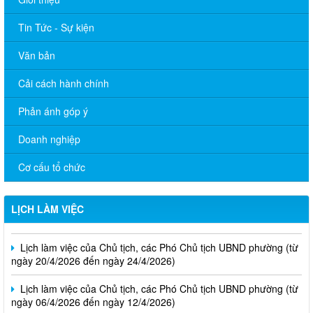
Tin Tức - Sự kiện
Văn bản
Cải cách hành chính
Phản ánh góp ý
Doanh nghiệp
Lịch làm việc của Chủ tịch, các Phó Chủ tịch UBND phường (từ
Cơ cấu tổ chức
ngày 01/6/2026 đến ngày 12/6/2026)
Thông báo v/v Lịch làm việc của Chủ tịch, các Phó Chủ tịch
LỊCH LÀM VIỆC
UBND phường (từ ngày 04/5/2026 đến ngày 08/5/2026)
Lịch làm việc của Chủ tịch, các Phó Chủ tịch UBND phường (từ
ngày 20/4/2026 đến ngày 24/4/2026)
Lịch làm việc của Chủ tịch, các Phó Chủ tịch UBND phường (từ
ngày 06/4/2026 đến ngày 12/4/2026)