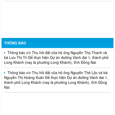
THÔNG BÁO Về việc chủ động ứng phó áp thấp nhiệt đới trên
Biển Đông và các hình thái thời tiết nguy hiểm
Thông báo v/v Thu hồi đất của hộ ông Đỗ Văn Hoàng và bà Lê
Thị Ngọc Thu Để thực hiện dự án Mở rộng mặt đường, bố trí làn
chuyển hướng tại 02 nút giao Quốc lộ 1
THÔNG BÁO
Thông báo v/v Thu hồi đất của hộ ông Nguyễn Thọ Thanh và
bà Lưu Thị Trí Để thực hiện Dự án đường Vành đai 1, thành phố
Long Khánh (nay là phường Long Khánh), tỉnh Đồng Nai
Thông báo v/v Thu hồi đất của hộ ông Nguyễn Thế Lộc và bà
Nguyễn Thị Hoàng Xuân Để thực hiện Dự án đường Vành đai 1,
thành phố Long Khánh (nay là phường Long Khánh), tỉnh Đồng
Nai