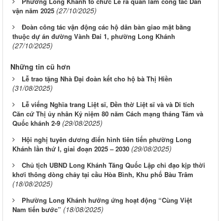
Phường Long Khánh tổ chức Lễ ra quân làm công tác Dân
(27/10/2025)
vận năm 2025
Đoàn công tác vận động các hộ dân bàn giao mặt bằng
thuộc dự án đường Vành Đai 1, phường Long Khánh
(27/10/2025)
Những tin cũ hơn
Lễ trao tặng Nhà Đại đoàn kết cho hộ bà Thị Hiền
(31/08/2025)
Lễ viếng Nghĩa trang Liệt sĩ, Đền thờ Liệt sĩ và và Di tích
Căn cứ Thị ủy nhân Kỷ niệm 80 năm Cách mạng tháng Tám và
(29/08/2025)
Quốc khánh 2-9
Hội nghị tuyên dương điển hình tiên tiến phường Long
(29/08/2025)
Khánh lần thứ I, giai đoạn 2025 – 2030
Chủ tịch UBND Long Khánh Tăng Quốc Lập chỉ đạo kịp thời
khơi thông dòng chảy tại cầu Hòa Bình, Khu phố Bàu Trâm
(18/08/2025)
Phường Long Khánh hưởng ứng hoạt động “Cùng Việt
(18/08/2025)
Nam tiến bước”