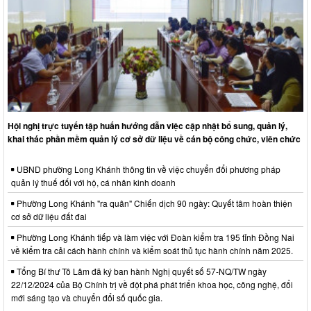
Hội nghị trực tuyến tập huấn hướng dẫn việc cập nhật bổ sung, quản lý,
khai thác phần mềm quản lý cơ sở dữ liệu về cán bộ công chức, viên chức
UBND phường Long Khánh thông tin về việc chuyển đổi phương pháp
quản lý thuế đối với hộ, cá nhân kinh doanh
Phường Long Khánh "ra quân" Chiến dịch 90 ngày: Quyết tâm hoàn thiện
cơ sở dữ liệu đất đai
Phường Long Khánh tiếp và làm việc với Đoàn kiểm tra 195 tỉnh Đồng Nai
về kiểm tra cải cách hành chính và kiểm soát thủ tục hành chính năm 2025.
Tổng Bí thư Tô Lâm đã ký ban hành Nghị quyết số 57-NQ/TW ngày
22/12/2024 của Bộ Chính trị về đột phá phát triển khoa học, công nghệ, đổi
mới sáng tạo và chuyển đổi số quốc gia.