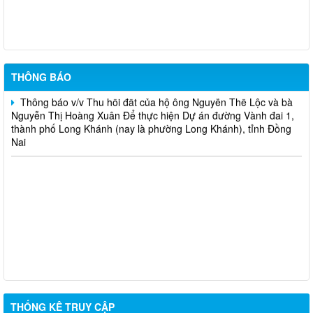
chuyển hướng tại 02 nút giao Quốc lộ 1
Thông báo v/v Thu hồi đất của hộ ông Nguyễn Thọ Thanh và
bà Lưu Thị Trí Để thực hiện Dự án đường Vành đai 1, thành phố
Long Khánh (nay là phường Long Khánh), tỉnh Đồng Nai
THÔNG BÁO
Thông báo v/v Thu hồi đất của hộ ông Nguyễn Thế Lộc và bà
Nguyễn Thị Hoàng Xuân Để thực hiện Dự án đường Vành đai 1,
thành phố Long Khánh (nay là phường Long Khánh), tỉnh Đồng
Nai
THỐNG KÊ TRUY CẬP