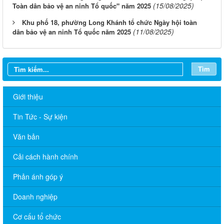
(15/08/2025)
Toàn dân bảo vệ an ninh Tổ quốc" năm 2025
Khu phố 18, phường Long Khánh tổ chức Ngày hội toàn
(11/08/2025)
dân bảo vệ an ninh Tổ quốc năm 2025
Tìm
Giới thiệu
Tin Tức - Sự kiện
Văn bản
Cải cách hành chính
Phản ánh góp ý
Lịch làm việc của Chủ tịch, các Phó Chủ tịch UBND phường (từ
Doanh nghiệp
ngày 01/6/2026 đến ngày 12/6/2026)
Cơ cấu tổ chức
Thông báo v/v Lịch làm việc của Chủ tịch, các Phó Chủ tịch