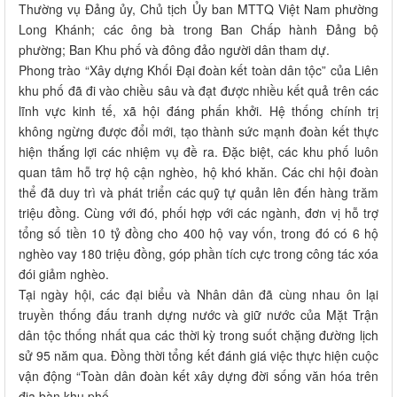
Thường vụ Đảng ủy, Chủ tịch Ủy ban MTTQ Việt Nam phường
Long Khánh; các ông bà trong Ban Chấp hành Đảng bộ
phường; Ban Khu phố và đông đảo người dân tham dự.
Phong trào “Xây dựng Khối Đại đoàn kết toàn dân tộc” của Liên
khu phố đã đi vào chiều sâu và đạt được nhiều kết quả trên các
lĩnh vực kinh tế, xã hội đáng phấn khởi. Hệ thống chính trị
không ngừng được đổi mới, tạo thành sức mạnh đoàn kết thực
hiện thắng lợi các nhiệm vụ đề ra. Đặc biệt, các khu phố luôn
quan tâm hỗ trợ hộ cận nghèo, hộ khó khăn. Các chi hội đoàn
thể đã duy trì và phát triển các quỹ tự quản lên đến hàng trăm
triệu đồng. Cùng với đó, phối hợp với các ngành, đơn vị hỗ trợ
tổng số tiền 10 tỷ đồng cho 400 hộ vay vốn, trong đó có 6 hộ
nghèo vay 180 triệu đồng, góp phần tích cực trong công tác xóa
đói giảm nghèo.
Tại ngày hội, các đại biểu và Nhân dân đã cùng nhau ôn lại
truyền thống đấu tranh dựng nước và giữ nước của Mặt Trận
dân tộc thống nhất qua các thời kỳ trong suốt chặng đường lịch
sử 95 năm qua. Đồng thời tổng kết đánh giá việc thực hiện cuộc
vận động “Toàn dân đoàn kết xây dựng đời sống văn hóa trên
địa bàn khu phố.