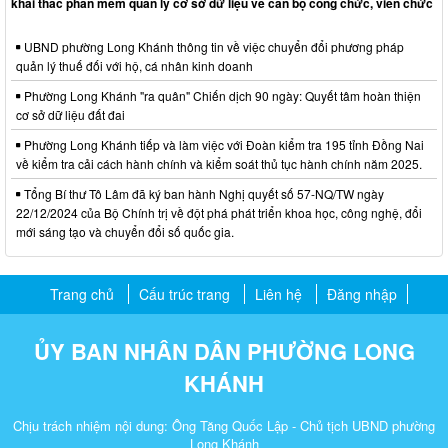
khai thác phần mềm quản lý cơ sở dữ liệu về cán bộ công chức, viên chức
UBND phường Long Khánh thông tin về việc chuyển đổi phương pháp
quản lý thuế đối với hộ, cá nhân kinh doanh
Phường Long Khánh "ra quân" Chiến dịch 90 ngày: Quyết tâm hoàn thiện
cơ sở dữ liệu đất đai
Phường Long Khánh tiếp và làm việc với Đoàn kiểm tra 195 tỉnh Đồng Nai
về kiểm tra cải cách hành chính và kiểm soát thủ tục hành chính năm 2025.
Tổng Bí thư Tô Lâm đã ký ban hành Nghị quyết số 57-NQ/TW ngày
22/12/2024 của Bộ Chính trị về đột phá phát triển khoa học, công nghệ, đổi
mới sáng tạo và chuyển đổi số quốc gia.
Trang chủ
Cấu trúc trang
Liên hệ
Đăng nhập
ỦY BAN NHÂN DÂN PHƯỜNG LONG
KHÁNH
Chịu trách nhiệm nội dung: Ông Tăng Quốc Lập - Chủ tịch UBND phường
Long Khánh