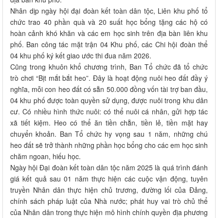
Nhân dịp ngày hội đại đoàn kết toàn dân tộc, Liên khu phố tổ
chức trao 40 phần quà và 20 suất học bổng tặng các hộ có
hoàn cảnh khó khăn và các em học sinh trên địa bàn liên khu
phố. Ban công tác mặt trận 04 Khu phố, các Chi hội đoàn thể
04 khu phố ký kết giao ước thi đua năm 2026.
Cũng trong khuôn khổ chương trình, Ban Tổ chức đã tổ chức
trò chơi “Bịt mắt bắt heo”. Đây là hoạt động nuôi heo đất đầy ý
nghĩa, mỗi con heo đất có sẵn 50.000 đồng vốn tài trợ ban đầu,
04 khu phố được toàn quyền sử dụng, được nuôi trong khu dân
cư. Có nhiều hình thức nuôi: có thể nuôi cá nhân, gửi hợp tác
xã tiết kiệm. Heo có thể ăn tiền chẵn, tiền lẻ, tiền mặt hay
chuyển khoản. Ban Tổ chức hy vọng sau 1 năm, những chú
heo đất sẽ trở thành những phần học bổng cho các em học sinh
chăm ngoan, hiếu học.
Ngày hội Đại đoàn kết toàn dân tộc năm 2025 là quá trình đánh
giá kết quả sau 01 năm thực hiện các cuộc vận động, tuyên
truyền Nhân dân thực hiện chủ trương, đường lối của Đảng,
chính sách pháp luật của Nhà nước; phát huy vai trò chủ thể
của Nhân dân trong thực hiện mô hình chính quyền địa phương