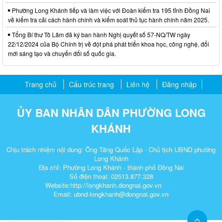
Phường Long Khánh tiếp và làm việc với Đoàn kiểm tra 195 tỉnh Đồng Nai
về kiểm tra cải cách hành chính và kiểm soát thủ tục hành chính năm 2025.
Tổng Bí thư Tô Lâm đã ký ban hành Nghị quyết số 57-NQ/TW ngày
22/12/2024 của Bộ Chính trị về đột phá phát triển khoa học, công nghệ, đổi
mới sáng tạo và chuyển đổi số quốc gia.
Trang chủ
Cấu trúc trang
Liên hệ
Đăng nhập
ỦY BAN NHÂN DÂN PHƯỜNG LONG
KHÁNH
Chịu trách nhiệm nội dung: Ông Tăng Quốc Lập - Chủ tịch UBND phường
Long Khánh
Địa chỉ: Phường Long Khánh - thành phố Đồng Nai
Số điện thoại: 02513.877.328
Website:http://longkhanh.dongnai.gov.vn
Email: ubnd-longkhanh@dongnai.gov.vn​