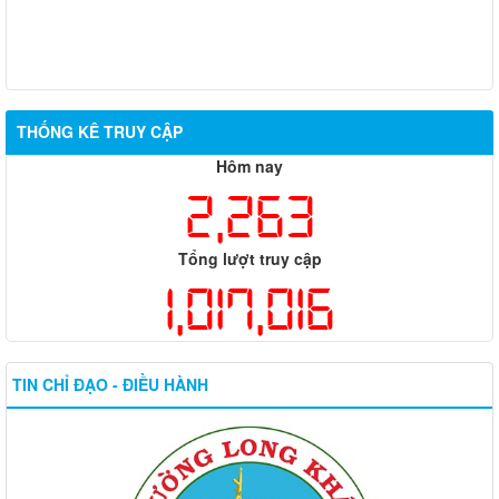
THỐNG KÊ TRUY CẬP
Hôm nay
2,263
Tổng lượt truy cập
1,017,016
TIN CHỈ ĐẠO - ĐIỀU HÀNH