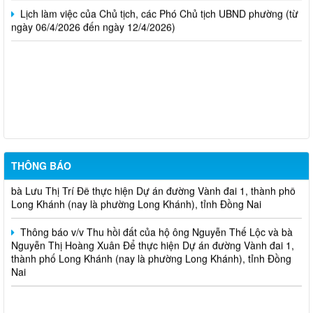
Lịch làm việc của Chủ tịch, các Phó Chủ tịch UBND phường (từ
ngày 06/4/2026 đến ngày 12/4/2026)
THÔNG BÁO Về việc chủ động ứng phó áp thấp nhiệt đới trên
Biển Đông và các hình thái thời tiết nguy hiểm
Thông báo v/v Thu hồi đất của hộ ông Đỗ Văn Hoàng và bà Lê
Thị Ngọc Thu Để thực hiện dự án Mở rộng mặt đường, bố trí làn
chuyển hướng tại 02 nút giao Quốc lộ 1
THÔNG BÁO
Thông báo v/v Thu hồi đất của hộ ông Nguyễn Thọ Thanh và
bà Lưu Thị Trí Để thực hiện Dự án đường Vành đai 1, thành phố
Long Khánh (nay là phường Long Khánh), tỉnh Đồng Nai
Thông báo v/v Thu hồi đất của hộ ông Nguyễn Thế Lộc và bà
Nguyễn Thị Hoàng Xuân Để thực hiện Dự án đường Vành đai 1,
thành phố Long Khánh (nay là phường Long Khánh), tỉnh Đồng
Nai