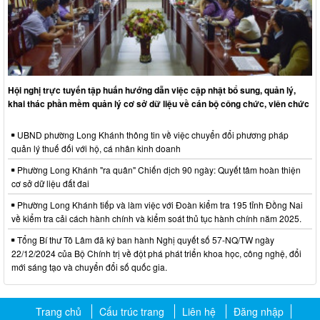
Hội nghị trực tuyến tập huấn hướng dẫn việc cập nhật bổ sung, quản lý,
khai thác phần mềm quản lý cơ sở dữ liệu về cán bộ công chức, viên chức
UBND phường Long Khánh thông tin về việc chuyển đổi phương pháp
quản lý thuế đối với hộ, cá nhân kinh doanh
Phường Long Khánh "ra quân" Chiến dịch 90 ngày: Quyết tâm hoàn thiện
cơ sở dữ liệu đất đai
Phường Long Khánh tiếp và làm việc với Đoàn kiểm tra 195 tỉnh Đồng Nai
về kiểm tra cải cách hành chính và kiểm soát thủ tục hành chính năm 2025.
Tổng Bí thư Tô Lâm đã ký ban hành Nghị quyết số 57-NQ/TW ngày
22/12/2024 của Bộ Chính trị về đột phá phát triển khoa học, công nghệ, đổi
mới sáng tạo và chuyển đổi số quốc gia.
Trang chủ
Cấu trúc trang
Liên hệ
Đăng nhập