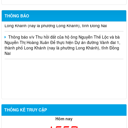
chuyển hướng tại 02 nút giao Quốc lộ 1
Thông báo v/v Thu hồi đất của hộ ông Nguyễn Thọ Thanh và
THÔNG BÁO
bà Lưu Thị Trí Để thực hiện Dự án đường Vành đai 1, thành phố
Long Khánh (nay là phường Long Khánh), tỉnh Đồng Nai
Thông báo v/v Thu hồi đất của hộ ông Nguyễn Thế Lộc và bà
Nguyễn Thị Hoàng Xuân Để thực hiện Dự án đường Vành đai 1,
thành phố Long Khánh (nay là phường Long Khánh), tỉnh Đồng
Nai
THỐNG KÊ TRUY CẬP
Hôm nay