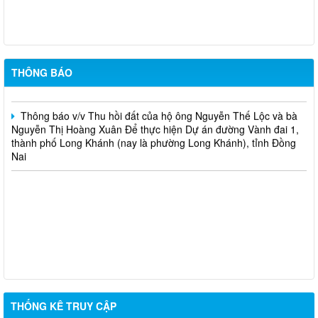
Thị Ngọc Thu Để thực hiện dự án Mở rộng mặt đường, bố trí làn
chuyển hướng tại 02 nút giao Quốc lộ 1
Thông báo v/v Thu hồi đất của hộ ông Nguyễn Thọ Thanh và
bà Lưu Thị Trí Để thực hiện Dự án đường Vành đai 1, thành phố
THÔNG BÁO
Long Khánh (nay là phường Long Khánh), tỉnh Đồng Nai
Thông báo v/v Thu hồi đất của hộ ông Nguyễn Thế Lộc và bà
Nguyễn Thị Hoàng Xuân Để thực hiện Dự án đường Vành đai 1,
thành phố Long Khánh (nay là phường Long Khánh), tỉnh Đồng
Nai
THỐNG KÊ TRUY CẬP