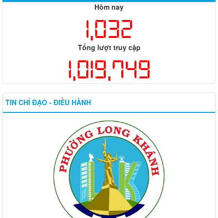
Hôm nay
1,032
Tổng lượt truy cập
1,019,749
TIN CHỈ ĐẠO - ĐIỀU HÀNH