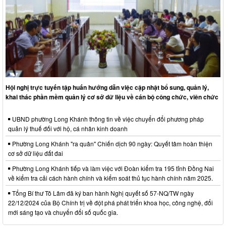
Hội nghị trực tuyến tập huấn hướng dẫn việc cập nhật bổ sung, quản lý,
khai thác phần mềm quản lý cơ sở dữ liệu về cán bộ công chức, viên chức
UBND phường Long Khánh thông tin về việc chuyển đổi phương pháp
quản lý thuế đối với hộ, cá nhân kinh doanh
Phường Long Khánh "ra quân" Chiến dịch 90 ngày: Quyết tâm hoàn thiện
cơ sở dữ liệu đất đai
Phường Long Khánh tiếp và làm việc với Đoàn kiểm tra 195 tỉnh Đồng Nai
về kiểm tra cải cách hành chính và kiểm soát thủ tục hành chính năm 2025.
Tổng Bí thư Tô Lâm đã ký ban hành Nghị quyết số 57-NQ/TW ngày
22/12/2024 của Bộ Chính trị về đột phá phát triển khoa học, công nghệ, đổi
mới sáng tạo và chuyển đổi số quốc gia.