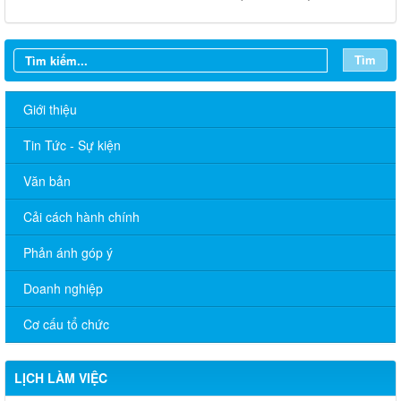
Tìm
Giới thiệu
Tin Tức - Sự kiện
Văn bản
Cải cách hành chính
Phản ánh góp ý
Doanh nghiệp
Cơ cấu tổ chức
LỊCH LÀM VIỆC
Lịch làm việc của Chủ tịch, các Phó Chủ tịch UBND phường (từ
ngày 01/6/2026 đến ngày 12/6/2026)