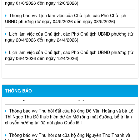
Thông báo v/v Lịch làm việc của Chủ tịch, các Phó Chủ tịch
UBND phường (từ ngày 04/5/2026 đến ngày 08/5/2026)
Lịch làm việc của Chủ tịch, các Phó Chủ tịch UBND phường (từ
ngày 20/4/2026 đến ngày 24/4/2026)
Lịch làm việc của Chủ tịch, các Phó Chủ tịch UBND phường (từ
ngày 06/4/2026 đến ngày 12/4/2026)
THÔNG BÁO Về việc chủ động ứng phó áp thấp nhiệt đới trên
THÔNG BÁO
Biển Đông và các hình thái thời tiết nguy hiểm
Thông báo v/v Thu hồi đất của hộ ông Đỗ Văn Hoàng và bà Lê
Thị Ngọc Thu Để thực hiện dự án Mở rộng mặt đường, bố trí làn
chuyển hướng tại 02 nút giao Quốc lộ 1
Thông báo v/v Thu hồi đất của hộ ông Nguyễn Thọ Thanh và
bà Lưu Thị Trí Để thực hiện Dự án đường Vành đai 1, thành phố