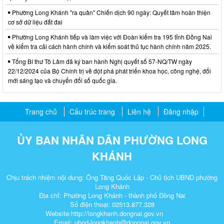
Phường Long Khánh "ra quân" Chiến dịch 90 ngày: Quyết tâm hoàn thiện
cơ sở dữ liệu đất đai
Phường Long Khánh tiếp và làm việc với Đoàn kiểm tra 195 tỉnh Đồng Nai
về kiểm tra cải cách hành chính và kiểm soát thủ tục hành chính năm 2025.
Tổng Bí thư Tô Lâm đã ký ban hành Nghị quyết số 57-NQ/TW ngày
22/12/2024 của Bộ Chính trị về đột phá phát triển khoa học, công nghệ, đổi
mới sáng tạo và chuyển đổi số quốc gia.
Trang chủ
Cấu trúc trang
Liên hệ
Đăng nhập
ỦY BAN NHÂN DÂN PHƯỜNG LONG
KHÁNH
Chịu trách nhiệm nội dung: Ông Tăng Quốc Lập - Chủ tịch UBND phường
Long Khánh
Địa chỉ: Phường Long Khánh - thành phố Đồng Nai
Số điện thoại: 02513.877.328
Website:http://longkhanh.dongnai.gov.vn
Email: ubnd-longkhanh@dongnai.gov.vn​