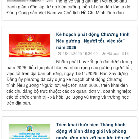
thống vẻ vang gắn liền với cuộc đấu
tranh giành độc lập, tự do kiên cường, bền bỉ của dân tộc ta do
Đảng Cộng sản Việt Nam và Chủ tịch Hồ Chí Minh lãnh đạo.
Kế hoạch phát động Chương trình
Nêu gương “Người tốt, việc tốt”
năm 2026
18/11/2025 16:26:00
Đã xem: 513
Nhằm phát huy kết quả đạt được trong
năm 2025, tiếp tục phát hiện và nhân rộng các gương người tốt,
việc tốt trên địa bàn phường, ngày 14/11/2025, Ban Xây dựng
Đảng ủy phường đã xây dựng kế hoạch phát động Chương
trình Nêu gương “Người tốt, việc tốt” năm 2026, triển khai đến
các chi, đảng bộ trực thuộc; các cơ quan, đơn vị, doanh nghiệp;
các tổ chức chính trị - xã hội; lực lượng vũ trang và trường học
trên địa bàn.
Triển khai thực hiện Tháng hành
động vì bình đẳng giới và phòng
ngừa, ứng phó với bạo lực trên cơ