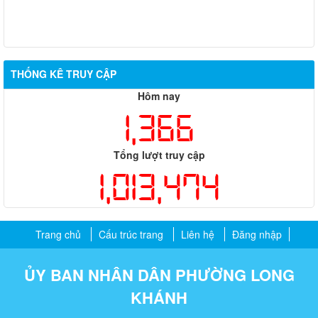
THỐNG KÊ TRUY CẬP
Hôm nay
1,366
Tổng lượt truy cập
1,013,474
Trang chủ
Cấu trúc trang
Liên hệ
Đăng nhập
ỦY BAN NHÂN DÂN PHƯỜNG LONG
KHÁNH