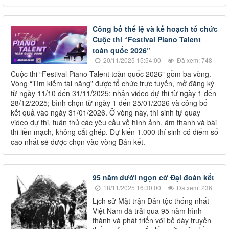
Công bố thể lệ và kế hoạch tổ chức
Cuộc thi “Festival Piano Talent
toàn quốc 2026”
20/11/2025 15:54:00
Đã xem: 748
Cuộc thi “Festival Piano Talent toàn quốc 2026” gồm ba vòng.
Vòng “Tìm kiếm tài năng” được tổ chức trực tuyến, mở đăng ký
từ ngày 11/10 đến 31/11/2025; nhận video dự thi từ ngày 1 đến
28/12/2025; bình chọn từ ngày 1 đến 25/01/2026 và công bố
kết quả vào ngày 31/01/2026. Ở vòng này, thí sinh tự quay
video dự thi, tuân thủ các yêu cầu về hình ảnh, âm thanh và bài
thi liền mạch, không cắt ghép. Dự kiến 1.000 thí sinh có điểm số
cao nhất sẽ được chọn vào vòng Bán kết.
95 năm dưới ngọn cờ Đại đoàn kết
18/11/2025 16:30:00
Đã xem: 236
Lịch sử Mặt trận Dân tộc thống nhất
Việt Nam đã trải qua 95 năm hình
thành và phát triển với bề dày truyền