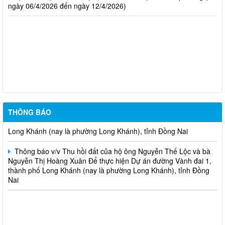
ngày 06/4/2026 đến ngày 12/4/2026)
THÔNG BÁO Về việc chủ động ứng phó áp thấp nhiệt đới trên
Biển Đông và các hình thái thời tiết nguy hiểm
Thông báo v/v Thu hồi đất của hộ ông Đỗ Văn Hoàng và bà Lê
Thị Ngọc Thu Để thực hiện dự án Mở rộng mặt đường, bố trí làn
chuyển hướng tại 02 nút giao Quốc lộ 1
Thông báo v/v Thu hồi đất của hộ ông Nguyễn Thọ Thanh và
THÔNG BÁO
bà Lưu Thị Trí Để thực hiện Dự án đường Vành đai 1, thành phố
Long Khánh (nay là phường Long Khánh), tỉnh Đồng Nai
Thông báo v/v Thu hồi đất của hộ ông Nguyễn Thế Lộc và bà
Nguyễn Thị Hoàng Xuân Để thực hiện Dự án đường Vành đai 1,
thành phố Long Khánh (nay là phường Long Khánh), tỉnh Đồng
Nai