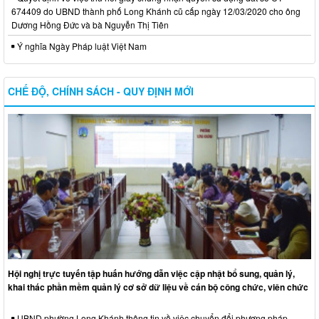
674409 do UBND thành phố Long Khánh cũ cấp ngày 12/03/2020 cho ông
Dương Hồng Đức và bà Nguyễn Thị Tiên
Ý nghĩa Ngày Pháp luật Việt Nam
CHẾ ĐỘ, CHÍNH SÁCH - QUY ĐỊNH MỚI
Hội nghị trực tuyến tập huấn hướng dẫn việc cập nhật bổ sung, quản lý,
khai thác phần mềm quản lý cơ sở dữ liệu về cán bộ công chức, viên chức
UBND phường Long Khánh thông tin về việc chuyển đổi phương pháp