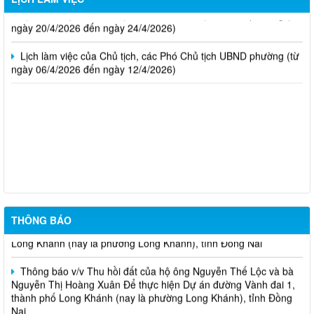
Lịch làm việc của Chủ tịch, các Phó Chủ tịch UBND phường (từ
ngày 20/4/2026 đến ngày 24/4/2026)
Lịch làm việc của Chủ tịch, các Phó Chủ tịch UBND phường (từ
ngày 06/4/2026 đến ngày 12/4/2026)
THÔNG BÁO Về việc chủ động ứng phó áp thấp nhiệt đới trên
Biển Đông và các hình thái thời tiết nguy hiểm
Thông báo v/v Thu hồi đất của hộ ông Đỗ Văn Hoàng và bà Lê
Thị Ngọc Thu Để thực hiện dự án Mở rộng mặt đường, bố trí làn
chuyển hướng tại 02 nút giao Quốc lộ 1
Thông báo v/v Thu hồi đất của hộ ông Nguyễn Thọ Thanh và
THÔNG BÁO
bà Lưu Thị Trí Để thực hiện Dự án đường Vành đai 1, thành phố
Long Khánh (nay là phường Long Khánh), tỉnh Đồng Nai
Thông báo v/v Thu hồi đất của hộ ông Nguyễn Thế Lộc và bà
Nguyễn Thị Hoàng Xuân Để thực hiện Dự án đường Vành đai 1,
thành phố Long Khánh (nay là phường Long Khánh), tỉnh Đồng
Nai