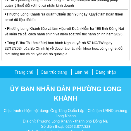
quản lý thuế đối với hộ, cá nhân kinh doanh
Phường Long Khánh "ra quân" Chiến dịch 90 ngày: Quyết tâm hoàn thiện
cơ sở dữ liệu đất đai
Phường Long Khánh tiếp và làm việc với Đoàn kiểm tra 195 tỉnh Đồng Nai
về kiểm tra cải cách hành chính và kiểm soát thủ tục hành chính năm 2025.
Tổng Bí thư Tô Lâm đã ký ban hành Nghị quyết số 57-NQ/TW ngày
22/12/2024 của Bộ Chính trị về đột phá phát triển khoa học, công nghệ, đổi
mới sáng tạo và chuyển đổi số quốc gia.
Trang chủ
Cấu trúc trang
Liên hệ
Đăng nhập
ỦY BAN NHÂN DÂN PHƯỜNG LONG
KHÁNH
Chịu trách nhiệm nội dung: Ông Tăng Quốc Lập - Chủ tịch UBND phường
Long Khánh
Địa chỉ: Phường Long Khánh - thành phố Đồng Nai
Số điện thoại: 02513.877.328