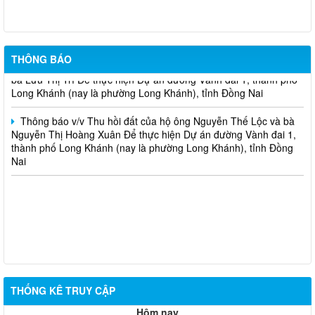
Thông báo v/v Thu hồi đất của hộ ông Đỗ Văn Hoàng và bà Lê
Thị Ngọc Thu Để thực hiện dự án Mở rộng mặt đường, bố trí làn
chuyển hướng tại 02 nút giao Quốc lộ 1
Thông báo v/v Thu hồi đất của hộ ông Nguyễn Thọ Thanh và
THÔNG BÁO
bà Lưu Thị Trí Để thực hiện Dự án đường Vành đai 1, thành phố
Long Khánh (nay là phường Long Khánh), tỉnh Đồng Nai
Thông báo v/v Thu hồi đất của hộ ông Nguyễn Thế Lộc và bà
Nguyễn Thị Hoàng Xuân Để thực hiện Dự án đường Vành đai 1,
thành phố Long Khánh (nay là phường Long Khánh), tỉnh Đồng
Nai
THỐNG KÊ TRUY CẬP
Hôm nay