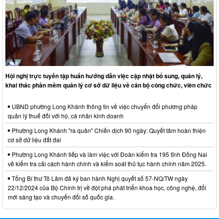
Hội nghị trực tuyến tập huấn hướng dẫn việc cập nhật bổ sung, quản lý,
khai thác phần mềm quản lý cơ sở dữ liệu về cán bộ công chức, viên chức
UBND phường Long Khánh thông tin về việc chuyển đổi phương pháp
quản lý thuế đối với hộ, cá nhân kinh doanh
Phường Long Khánh "ra quân" Chiến dịch 90 ngày: Quyết tâm hoàn thiện
cơ sở dữ liệu đất đai
Phường Long Khánh tiếp và làm việc với Đoàn kiểm tra 195 tỉnh Đồng Nai
về kiểm tra cải cách hành chính và kiểm soát thủ tục hành chính năm 2025.
Tổng Bí thư Tô Lâm đã ký ban hành Nghị quyết số 57-NQ/TW ngày
22/12/2024 của Bộ Chính trị về đột phá phát triển khoa học, công nghệ, đổi
mới sáng tạo và chuyển đổi số quốc gia.