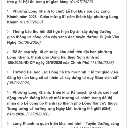
(01/07/2026)
trao giải Hội thi trang trí gian hàng
Phường Long Khánh tổ chức Lễ hội Mùa trái cây Long
Khánh năm 2026 - Chào mừng 01 năm thành lập phường Long
(01/07/2026)
Khánh
Thông báo thu hồi đất hực hiện Dự án xây dựng đường
giao thông và công viên cây xanh dọc tuyến đường Huỳnh Văn
(30/06/2026)
Nghệ
Đề án sắp xếp, tổ chức lại khu phố trên địa bàn phường
Long Khánh, thành phố Đồng Nai theo Nghị định số
(11/06/2026)
185/2026/NĐ-CP ngày 26/5/2026 của Chính Phủ
Trường Đại học Lạc Hồng hỗ trợ mô hình “Hỗ trợ giáo viên
đăng ký nền tảng số cá nhân và xây dựng tư duy Giáo viên số”
(05/06/2026)
Phường Long Khánh: Triển khai Kế hoạch tổ chức các hoạt
động truyền thông bảo vệ môi trường và chỉnh trang đô thị
nhân dịp Lễ công bố thành lập thành phố Đồng Nai trực thuộc
Trung ương và hưởng ứng Ngày Môi trường thế giới (05/6)
(13/05/2026)
năm 2026.
Long Khánh ra quân triển khai mô hình “Tuyến đường sáng