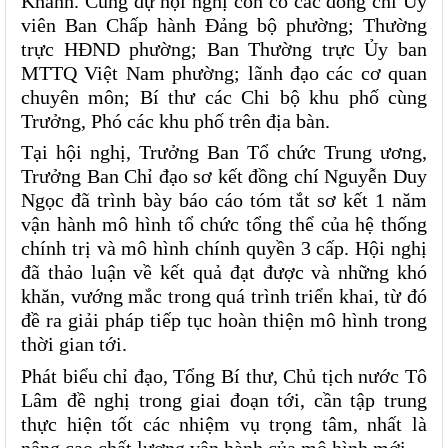
Khánh. Cùng dự hội nghị còn có các đồng chí Ủy 
viên Ban Chấp hành Đảng bộ phường; Thường 
trực HĐND phường; Ban Thường trực Ủy ban 
MTTQ Việt Nam phường; lãnh đạo các cơ quan 
chuyên môn; Bí thư các Chi bộ khu phố cùng 
Trưởng, Phó các khu phố trên địa bàn.
Tại hội nghị, Trưởng Ban Tổ chức Trung ương, 
Trưởng Ban Chỉ đạo sơ kết đồng chí Nguyễn Duy 
Ngọc đã trình bày báo cáo tóm tắt sơ kết 1 năm 
vận hành mô hình tổ chức tổng thể của hệ thống 
chính trị và mô hình chính quyền 3 cấp. Hội nghị 
đã thảo luận về kết quả đạt được và những khó 
khăn, vướng mắc trong quá trình triển khai, từ đó 
đề ra giải pháp tiếp tục hoàn thiện mô hình trong 
thời gian tới.
Phát biểu chỉ đạo, Tổng Bí thư, Chủ tịch nước Tô 
Lâm đề nghị trong giai đoạn tới, cần tập trung 
thực hiện tốt các nhiệm vụ trọng tâm, nhất là 
nâng cao chất lượng vận hành của mô hình mới.