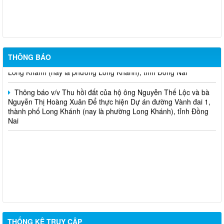
Thông báo v/v Thu hồi đất của hộ ông Đỗ Văn Hoàng và bà Lê
Thị Ngọc Thu Để thực hiện dự án Mở rộng mặt đường, bố trí làn
chuyển hướng tại 02 nút giao Quốc lộ 1
Thông báo v/v Thu hồi đất của hộ ông Nguyễn Thọ Thanh và
bà Lưu Thị Trí Để thực hiện Dự án đường Vành đai 1, thành phố
THÔNG BÁO
Long Khánh (nay là phường Long Khánh), tỉnh Đồng Nai
Thông báo v/v Thu hồi đất của hộ ông Nguyễn Thế Lộc và bà
Nguyễn Thị Hoàng Xuân Để thực hiện Dự án đường Vành đai 1,
thành phố Long Khánh (nay là phường Long Khánh), tỉnh Đồng
Nai
THỐNG KÊ TRUY CẬP