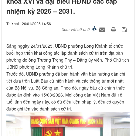
khóa XVI và đại biểu HĐND các cấp
nhiệm kỳ 2026 – 2031.
Thứ hai - 26/01/2026 14:56
Xem với cỡ chữ
Sáng nggày 24/01/2025, UBND phường Long Khánh tổ chức
buổi họp triển khai công tác lập danh sách cử tri trên địa bàn
phường do ông Trương Trọng Thy – Đảng ủy viên, Phó Chủ tịch
UBND phường Long Khánh chủ trì.
Trước đó, UBND phường đã ban hành văn bản hướng dẫn chi
tiết dựa trên Luật Bầu cử hiện hành và các thông tư mới nhất
của Bộ Nội vụ, Bộ Công an. Theo đó, ngày bầu cử chính thức
được ấn định vào 15/03/2026. Mọi công dân Việt Nam đủ 18
tuổi tính đến ngày này, có đủ điều kiện pháp lý, đều có quyền
được ghi tên vào danh sách cử tri.