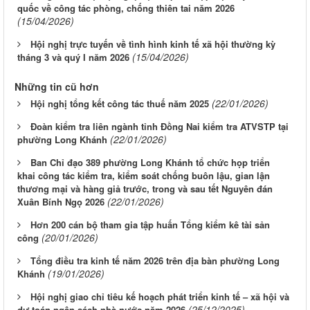
quốc về công tác phòng, chống thiên tai năm 2026
(15/04/2026)
Hội nghị trực tuyến về tình hình kinh tế xã hội thường kỳ
(15/04/2026)
tháng 3 và quý I năm 2026
Những tin cũ hơn
(22/01/2026)
Hội nghị tổng kết công tác thuế năm 2025
Đoàn kiểm tra liên ngành tỉnh Đồng Nai kiểm tra ATVSTP tại
(22/01/2026)
phường Long Khánh
Ban Chỉ đạo 389 phường Long Khánh tổ chức họp triển
khai công tác kiểm tra, kiểm soát chống buôn lậu, gian lận
thương mại và hàng giả trước, trong và sau tết Nguyên đán
(22/01/2026)
Xuân Bính Ngọ 2026
Hơn 200 cán bộ tham gia tập huấn Tổng kiểm kê tài sản
(20/01/2026)
công
Tổng điều tra kinh tế năm 2026 trên địa bàn phường Long
(19/01/2026)
Khánh
Hội nghị giao chỉ tiêu kế hoạch phát triển kinh tế – xã hội và
(25/12/2025)
dự toán ngân sách nhà nước năm 2026