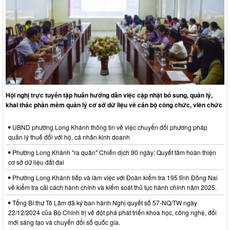
Hội nghị trực tuyến tập huấn hướng dẫn việc cập nhật bổ sung, quản lý,
khai thác phần mềm quản lý cơ sở dữ liệu về cán bộ công chức, viên chức
UBND phường Long Khánh thông tin về việc chuyển đổi phương pháp
quản lý thuế đối với hộ, cá nhân kinh doanh
Phường Long Khánh "ra quân" Chiến dịch 90 ngày: Quyết tâm hoàn thiện
cơ sở dữ liệu đất đai
Phường Long Khánh tiếp và làm việc với Đoàn kiểm tra 195 tỉnh Đồng Nai
về kiểm tra cải cách hành chính và kiểm soát thủ tục hành chính năm 2025.
Tổng Bí thư Tô Lâm đã ký ban hành Nghị quyết số 57-NQ/TW ngày
22/12/2024 của Bộ Chính trị về đột phá phát triển khoa học, công nghệ, đổi
mới sáng tạo và chuyển đổi số quốc gia.