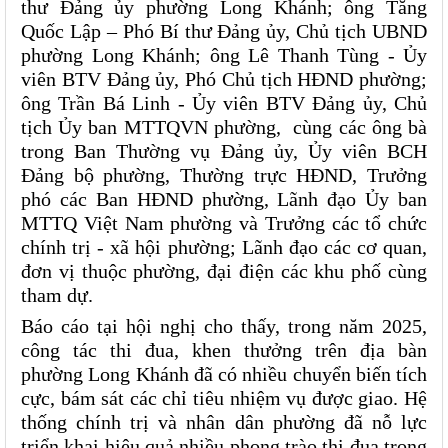
thư Đảng ủy phường Long Khánh; ông Tăng 
Quốc Lập – Phó Bí thư Đảng ủy, Chủ tịch UBND 
phường Long Khánh; ông Lê Thanh Tùng - Ủy 
viên BTV Đảng ủy, Phó Chủ tịch HĐND phường; 
ông Trần Bá Linh - Ủy viên BTV Đảng ủy, Chủ 
tịch Ủy ban MTTQVN phường,  cùng các ông bà 
trong Ban Thường vụ Đảng ủy, Ủy viên BCH 
Đảng bộ phường, Thường trực HĐND, Trưởng 
phó các Ban HĐND phường, Lãnh đạo Ủy ban 
MTTQ Việt Nam phường và Trưởng các tổ chức 
chính trị - xã hội phường; Lãnh đạo các cơ quan, 
đơn vị thuộc phường, đại điện các khu phố cùng 
tham dự.
Báo cáo tại hội nghị cho thấy, trong năm 2025, 
công tác thi đua, khen thưởng trên địa bàn 
phường Long Khánh đã có nhiều chuyển biến tích 
cực, bám sát các chỉ tiêu nhiệm vụ được giao. Hệ 
thống chính trị và nhân dân phường đã nỗ lực 
triển khai hiệu quả nhiều phong trào thi đua trọng 