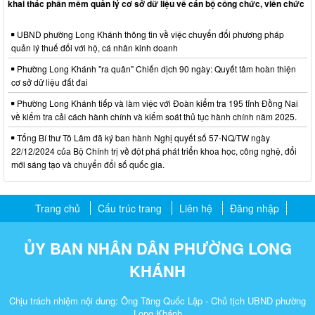
khai thác phần mềm quản lý cơ sở dữ liệu về cán bộ công chức, viên chức
UBND phường Long Khánh thông tin về việc chuyển đổi phương pháp
quản lý thuế đối với hộ, cá nhân kinh doanh
Phường Long Khánh "ra quân" Chiến dịch 90 ngày: Quyết tâm hoàn thiện
cơ sở dữ liệu đất đai
Phường Long Khánh tiếp và làm việc với Đoàn kiểm tra 195 tỉnh Đồng Nai
về kiểm tra cải cách hành chính và kiểm soát thủ tục hành chính năm 2025.
Tổng Bí thư Tô Lâm đã ký ban hành Nghị quyết số 57-NQ/TW ngày
22/12/2024 của Bộ Chính trị về đột phá phát triển khoa học, công nghệ, đổi
mới sáng tạo và chuyển đổi số quốc gia.
Trang chủ
Cấu trúc trang
Liên hệ
Đăng nhập
ỦY BAN NHÂN DÂN PHƯỜNG LONG
KHÁNH
Chịu trách nhiệm nội dung: Ông Tăng Quốc Lập - Chủ tịch UBND phường
Long Khánh