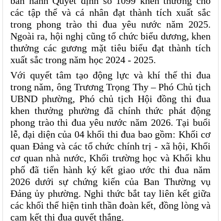
ban hành Quyết định số 1099 khen thưởng cho 
các tập thể và cá nhân đạt thành tích xuất sắc 
trong phong trào thi đua yêu nước năm 2025. 
Ngoài ra, hội nghị cũng tổ chức biểu dương, khen 
thưởng các gương mặt tiêu biểu đạt thành tích 
xuất sắc trong năm học 2024 - 2025.
Với quyết tâm tạo động lực và khí thế thi đua 
trong năm, ông Trương Trọng Thy – Phó Chủ tịch 
UBND phường, Phó chủ tịch Hội đồng thi đua 
khen thưởng phường đã chính thức phát động 
phong trào thi đua yêu nước năm 2026. Tại buổi 
lễ, đại diện của 04 khối thi đua bao gồm: Khối cơ 
quan Đảng và các tổ chức chính trị - xã hội, Khối 
cơ quan nhà nước, Khối trường học và Khối khu 
phố đã tiến hành ký kết giao ước thi đua năm 
2026 dưới sự chứng kiến của Ban Thường vụ 
Đảng ủy phường. Nghi thức bắt tay liên kết giữa 
các khối thể hiện tinh thần đoàn kết, đồng lòng và 
cam kết thi đua quyết thắng.