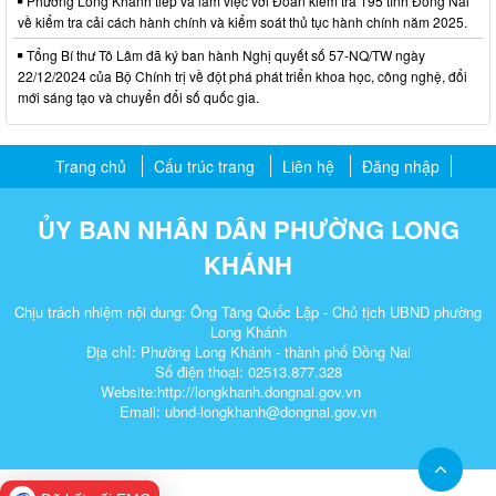
Phường Long Khánh tiếp và làm việc với Đoàn kiểm tra 195 tỉnh Đồng Nai
về kiểm tra cải cách hành chính và kiểm soát thủ tục hành chính năm 2025.
Tổng Bí thư Tô Lâm đã ký ban hành Nghị quyết số 57-NQ/TW ngày
22/12/2024 của Bộ Chính trị về đột phá phát triển khoa học, công nghệ, đổi
mới sáng tạo và chuyển đổi số quốc gia.
Trang chủ
Cấu trúc trang
Liên hệ
Đăng nhập
ỦY BAN NHÂN DÂN PHƯỜNG LONG
KHÁNH
Chịu trách nhiệm nội dung: Ông Tăng Quốc Lập - Chủ tịch UBND phường
Long Khánh
Địa chỉ: Phường Long Khánh - thành phố Đồng Nai
Số điện thoại: 02513.877.328
Website:http://longkhanh.dongnai.gov.vn
Email: ubnd-longkhanh@dongnai.gov.vn​