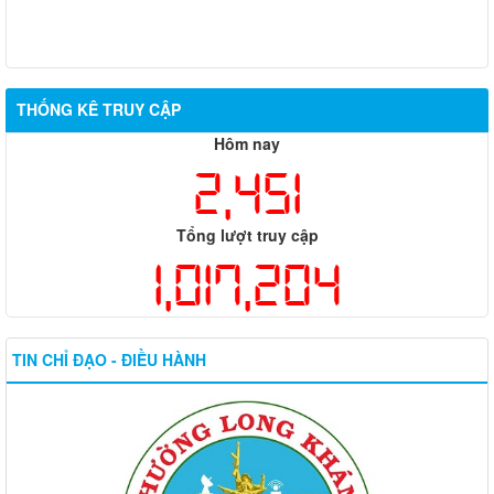
THỐNG KÊ TRUY CẬP
Hôm nay
2,451
Tổng lượt truy cập
1,017,204
TIN CHỈ ĐẠO - ĐIỀU HÀNH