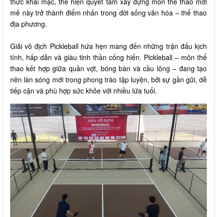
thức khai mạc, thể hiện quyết tâm xây dựng môn thể thao mới
mẻ này trở thành điểm nhấn trong đời sống văn hóa – thể thao
địa phương.
Giải vô địch Pickleball hứa hẹn mang đến những trận đấu kịch
tính, hấp dẫn và giàu tinh thần cống hiến. Pickleball – môn thể
thao kết hợp giữa quần vợt, bóng bàn và cầu lông – đang tạo
nên làn sóng mới trong phong trào tập luyện, bởi sự gần gũi, dễ
tiếp cận và phù hợp sức khỏe với nhiều lứa tuổi.