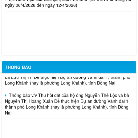
ngày 06/4/2026 đến ngày 12/4/2026)
THÔNG BÁO Về việc chủ động ứng phó áp thấp nhiệt đới trên
Biển Đông và các hình thái thời tiết nguy hiểm
Thông báo v/v Thu hồi đất của hộ ông Đỗ Văn Hoàng và bà Lê
Thị Ngọc Thu Để thực hiện dự án Mở rộng mặt đường, bố trí làn
chuyển hướng tại 02 nút giao Quốc lộ 1
Thông báo v/v Thu hồi đất của hộ ông Nguyễn Thọ Thanh và
THÔNG BÁO
bà Lưu Thị Trí Để thực hiện Dự án đường Vành đai 1, thành phố
Long Khánh (nay là phường Long Khánh), tỉnh Đồng Nai
Thông báo v/v Thu hồi đất của hộ ông Nguyễn Thế Lộc và bà
Nguyễn Thị Hoàng Xuân Để thực hiện Dự án đường Vành đai 1,
thành phố Long Khánh (nay là phường Long Khánh), tỉnh Đồng
Nai