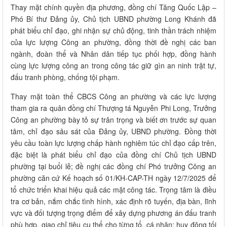
Thay mặt chính quyền địa phương, đồng chí Tăng Quốc Lập –
Phó Bí thư Đảng ủy, Chủ tịch UBND phường Long Khánh đã
phát biểu chỉ đạo, ghi nhận sự chủ động, tinh thần trách nhiệm
của lực lượng Công an phường, đồng thời đề nghị các ban
ngành, đoàn thể và Nhân dân tiếp tục phối hợp, đồng hành
cùng lực lượng công an trong công tác giữ gìn an ninh trật tự,
đấu tranh phòng, chống tội phạm.
Thay mặt toàn thể CBCS Công an phường và các lực lượng
tham gia ra quân đồng chí Thượng tá Nguyễn Phi Long, Trưởng
Công an phường bày tỏ sự trân trọng và biết ơn trước sự quan
tâm, chỉ đạo sâu sát của Đảng ủy, UBND phường. Đồng thời
yêu cầu toàn lực lượng chấp hành nghiêm túc chỉ đạo cấp trên,
đặc biệt là phát biểu chỉ đạo của đồng chí Chủ tịch UBND
phường tại buổi lễ; đề nghị các đồng chí Phó trưởng Công an
phường căn cứ Kế hoạch số 01/KH-CAP-TH ngày 12/7/2025 để
tổ chức triển khai hiệu quả các mặt công tác. Trọng tâm là điều
tra cơ bản, nắm chắc tình hình, xác định rõ tuyến, địa bàn, lĩnh
vực và đối tượng trọng điểm để xây dựng phương án đấu tranh
phù hợp, giao chỉ tiêu cụ thể cho từng tổ, cá nhân; huy động tối