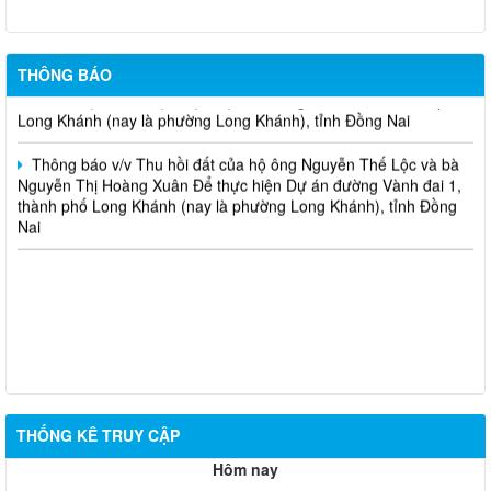
chuyển hướng tại 02 nút giao Quốc lộ 1
Thông báo v/v Thu hồi đất của hộ ông Nguyễn Thọ Thanh và
THÔNG BÁO
bà Lưu Thị Trí Để thực hiện Dự án đường Vành đai 1, thành phố
Long Khánh (nay là phường Long Khánh), tỉnh Đồng Nai
Thông báo v/v Thu hồi đất của hộ ông Nguyễn Thế Lộc và bà
Nguyễn Thị Hoàng Xuân Để thực hiện Dự án đường Vành đai 1,
thành phố Long Khánh (nay là phường Long Khánh), tỉnh Đồng
Nai
THỐNG KÊ TRUY CẬP
Hôm nay