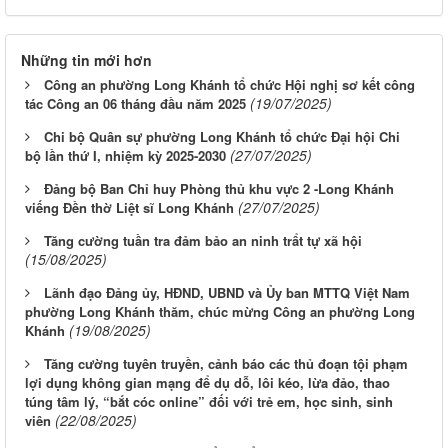
Những tin mới hơn
Công an phường Long Khánh tổ chức Hội nghị sơ kết công
(19/07/2025)
tác Công an 06 tháng đầu năm 2025
Chi bộ Quân sự phường Long Khánh tổ chức Đại hội Chi
(27/07/2025)
bộ lần thứ I, nhiệm kỳ 2025-2030
Đảng bộ Ban Chỉ huy Phòng thủ khu vực 2 -Long Khánh
(27/07/2025)
viếng Đền thờ Liệt sĩ Long Khánh
Tăng cường tuần tra đảm bảo an ninh trẩt tự xã hội
(15/08/2025)
Lãnh đạo Đảng ủy, HĐND, UBND và Ủy ban MTTQ Việt Nam
phường Long Khánh thăm, chúc mừng Công an phường Long
(19/08/2025)
Khánh
Tăng cường tuyên truyền, cảnh báo các thủ đoạn tội phạm
lợi dụng không gian mạng để dụ dỗ, lôi kéo, lừa đảo, thao
túng tâm lý, “bắt cóc online” đối với trẻ em, học sinh, sinh
(22/08/2025)
viên