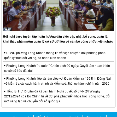
Hội nghị trực tuyến tập huấn hướng dẫn việc cập nhật bổ sung, quản lý,
khai thác phần mềm quản lý cơ sở dữ liệu về cán bộ công chức, viên chức
UBND phường Long Khánh thông tin về việc chuyển đổi phương pháp
quản lý thuế đối với hộ, cá nhân kinh doanh
Phường Long Khánh "ra quân" Chiến dịch 90 ngày: Quyết tâm hoàn thiện
cơ sở dữ liệu đất đai
Phường Long Khánh tiếp và làm việc với Đoàn kiểm tra 195 tỉnh Đồng Nai
về kiểm tra cải cách hành chính và kiểm soát thủ tục hành chính năm 2025.
Tổng Bí thư Tô Lâm đã ký ban hành Nghị quyết số 57-NQ/TW ngày
22/12/2024 của Bộ Chính trị về đột phá phát triển khoa học, công nghệ, đổi
mới sáng tạo và chuyển đổi số quốc gia.