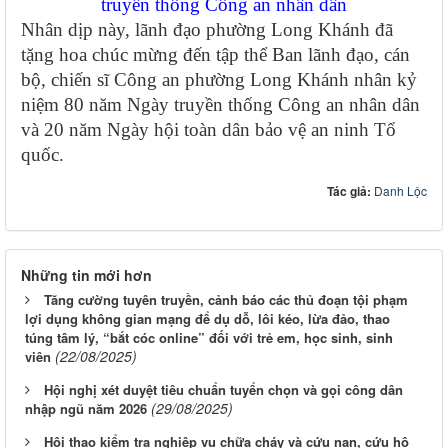
truyền thống Công an nhân dân
Nhân dịp này, lãnh đạo phường Long Khánh đã
tặng hoa chúc mừng đến tập thể Ban lãnh đạo, cán
bộ, chiến sĩ Công an phường Long Khánh nhân kỷ
niệm 80 năm Ngày truyền thống Công an nhân dân
và 20 năm Ngày hội toàn dân bảo vệ an ninh Tổ
quốc.
Tác giả:
Danh Lộc
Những tin mới hơn
Tăng cường tuyên truyền, cảnh báo các thủ đoạn tội phạm
lợi dụng không gian mạng để dụ dỗ, lôi kéo, lừa đảo, thao
túng tâm lý, “bắt cóc online” đối với trẻ em, học sinh, sinh
(22/08/2025)
viên
Hội nghị xét duyệt tiêu chuẩn tuyển chọn và gọi công dân
(29/08/2025)
nhập ngũ năm 2026
Hội thao kiểm tra nghiệp vụ chữa cháy và cứu nạn, cứu hộ