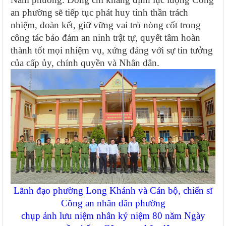
an phường sẽ tiếp tục phát huy tinh thần trách
nhiệm, đoàn kết, giữ vững vai trò nòng cốt trong
công tác bảo đảm an ninh trật tự, quyết tâm hoàn
thành tốt mọi nhiệm vụ, xứng đáng với sự tin tưởng
của cấp ủy, chính quyền và Nhân dân.
Lãnh đạo phường Long Khánh và Cán bộ, chiến sĩ
Công an nhân dân phường
chụp ảnh lưu niệm nhân kỷ niệm 80 năm Ngày