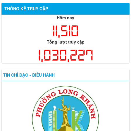
THỐNG KÊ TRUY CẬP
Hôm nay
11,510
Tổng lượt truy cập
1,030,227
TIN CHỈ ĐẠO - ĐIỀU HÀNH