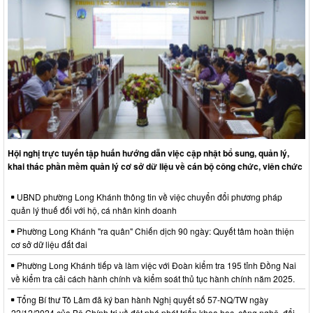
Hội nghị trực tuyến tập huấn hướng dẫn việc cập nhật bổ sung, quản lý,
khai thác phần mềm quản lý cơ sở dữ liệu về cán bộ công chức, viên chức
UBND phường Long Khánh thông tin về việc chuyển đổi phương pháp
quản lý thuế đối với hộ, cá nhân kinh doanh
Phường Long Khánh "ra quân" Chiến dịch 90 ngày: Quyết tâm hoàn thiện
cơ sở dữ liệu đất đai
Phường Long Khánh tiếp và làm việc với Đoàn kiểm tra 195 tỉnh Đồng Nai
về kiểm tra cải cách hành chính và kiểm soát thủ tục hành chính năm 2025.
Tổng Bí thư Tô Lâm đã ký ban hành Nghị quyết số 57-NQ/TW ngày
22/12/2024 của Bộ Chính trị về đột phá phát triển khoa học, công nghệ, đổi