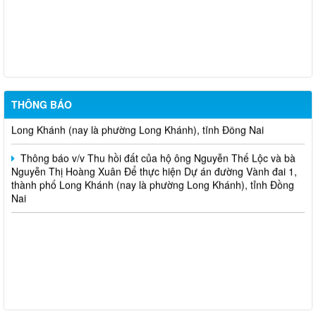
Biển Đông và các hình thái thời tiết nguy hiểm
Thông báo v/v Thu hồi đất của hộ ông Đỗ Văn Hoàng và bà Lê
Thị Ngọc Thu Để thực hiện dự án Mở rộng mặt đường, bố trí làn
chuyển hướng tại 02 nút giao Quốc lộ 1
Thông báo v/v Thu hồi đất của hộ ông Nguyễn Thọ Thanh và
THÔNG BÁO
bà Lưu Thị Trí Để thực hiện Dự án đường Vành đai 1, thành phố
Long Khánh (nay là phường Long Khánh), tỉnh Đồng Nai
Thông báo v/v Thu hồi đất của hộ ông Nguyễn Thế Lộc và bà
Nguyễn Thị Hoàng Xuân Để thực hiện Dự án đường Vành đai 1,
thành phố Long Khánh (nay là phường Long Khánh), tỉnh Đồng
Nai