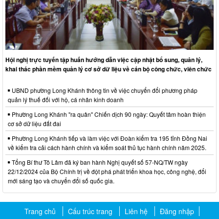
Hội nghị trực tuyến tập huấn hướng dẫn việc cập nhật bổ sung, quản lý,
khai thác phần mềm quản lý cơ sở dữ liệu về cán bộ công chức, viên chức
UBND phường Long Khánh thông tin về việc chuyển đổi phương pháp
quản lý thuế đối với hộ, cá nhân kinh doanh
Phường Long Khánh "ra quân" Chiến dịch 90 ngày: Quyết tâm hoàn thiện
cơ sở dữ liệu đất đai
Phường Long Khánh tiếp và làm việc với Đoàn kiểm tra 195 tỉnh Đồng Nai
về kiểm tra cải cách hành chính và kiểm soát thủ tục hành chính năm 2025.
Tổng Bí thư Tô Lâm đã ký ban hành Nghị quyết số 57-NQ/TW ngày
22/12/2024 của Bộ Chính trị về đột phá phát triển khoa học, công nghệ, đổi
mới sáng tạo và chuyển đổi số quốc gia.
Trang chủ
Cấu trúc trang
Liên hệ
Đăng nhập