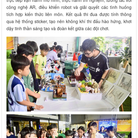
trực tiếp vận hành mô hình, thực hành thí nghiệm, tương tác với
công nghệ AR, điều khiển robot và giải quyết các tình huống
tích hợp kiến thức liên môn. Kết quả thi đua được tính thông
qua hệ thống sticker, tạo nên không khí thi đấu hào hứng, khơi
dậy tinh thần sáng tạo và đoàn kết giữa các đội chơi.