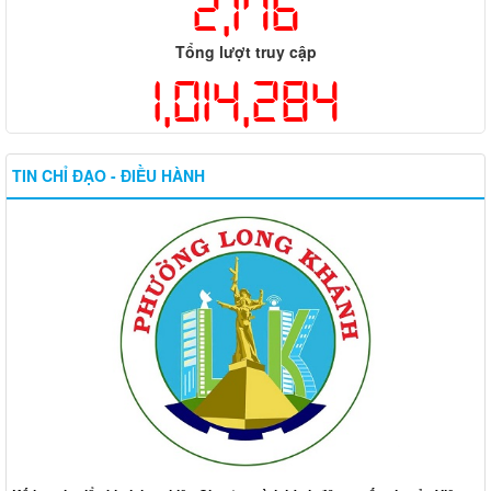
2,176
Tổng lượt truy cập
1,014,284
TIN CHỈ ĐẠO - ĐIỀU HÀNH