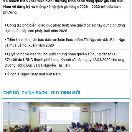
Kế hoạch triển khai thực hiện Chương trình hành động quốc gia của Việt
Nam về đăng ký và thống kê hộ tịch giai đoạn 2026 – 2030 trên địa bàn
phường.
Công tác phổ biến, giáo dục pháp luật; hòa giải ở cơ sở; xây dựng phường
đạt chuẩn tiếp cận pháp luật năm 2026
Triển khai công tác bảo đảm an toàn thực phẩm Tết Nguyên đán Bính Ngọ
và mùa Lễ hội Xuân năm 2026
Quyết định về việc thu hồi giấy chứng nhận quyền sử dụng đất số CT
674409 do UBND thành phố Long Khánh cũ cấp ngày 12/03/2020 cho ông
Dương Hồng Đức và bà Nguyễn Thị Tiên
Ý nghĩa Ngày Pháp luật Việt Nam
CHẾ ĐỘ, CHÍNH SÁCH - QUY ĐỊNH MỚI