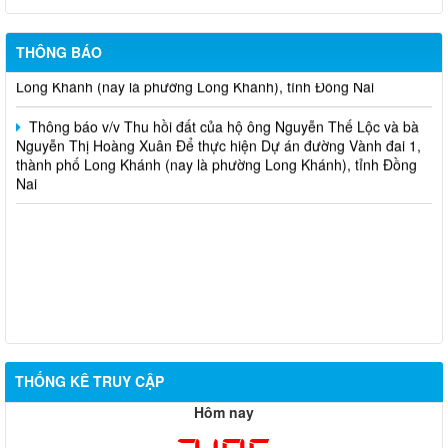
Thông báo v/v Thu hồi đất của hộ ông Nguyễn Thọ Thanh và
bà Lưu Thị Trí Để thực hiện Dự án đường Vành đai 1, thành phố
THÔNG BÁO
Long Khánh (nay là phường Long Khánh), tỉnh Đồng Nai
Thông báo v/v Thu hồi đất của hộ ông Nguyễn Thế Lộc và bà
Nguyễn Thị Hoàng Xuân Để thực hiện Dự án đường Vành đai 1,
thành phố Long Khánh (nay là phường Long Khánh), tỉnh Đồng
Nai
THỐNG KÊ TRUY CẬP
Hôm nay