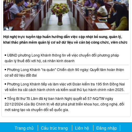
Hội nghị trực tuyến tập huấn hướng dẫn việc cập nhật bổ sung, quản lý,
khai thác phần mềm quản lý cơ sở dữ liệu về cán bộ công chức, viên chức
UBND phường Long Khánh thông tin về việc chuyển đổi phương pháp
quản lý thuế đối với hộ, cá nhân kinh doanh
Phường Long Khánh "ra quân" Chiến dịch 90 ngày: Quyết tâm hoàn thiện
cơ sở dữ liệu đất đai
Phường Long Khánh tiếp và làm việc với Đoàn kiểm tra 195 tỉnh Đồng Nai
về kiểm tra cải cách hành chính và kiểm soát thủ tục hành chính năm 2025.
Tổng Bí thư Tô Lâm đã ký ban hành Nghị quyết số 57-NQ/TW ngày
22/12/2024 của Bộ Chính trị về đột phá phát triển khoa học, công nghệ, đổi
mới sáng tạo và chuyển đổi số quốc gia.
Trang chủ
Cấu trúc trang
Liên hệ
Đăng nhập