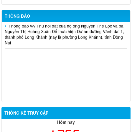
bà Lưu Thị Trí Để thực hiện Dự án đường Vành đai 1, thành phố
Long Khánh (nay là phường Long Khánh), tỉnh Đồng Nai
THÔNG BÁO
Thông báo v/v Thu hồi đất của hộ ông Nguyễn Thế Lộc và bà
Nguyễn Thị Hoàng Xuân Để thực hiện Dự án đường Vành đai 1,
thành phố Long Khánh (nay là phường Long Khánh), tỉnh Đồng
Nai
THỐNG KÊ TRUY CẬP
Hôm nay