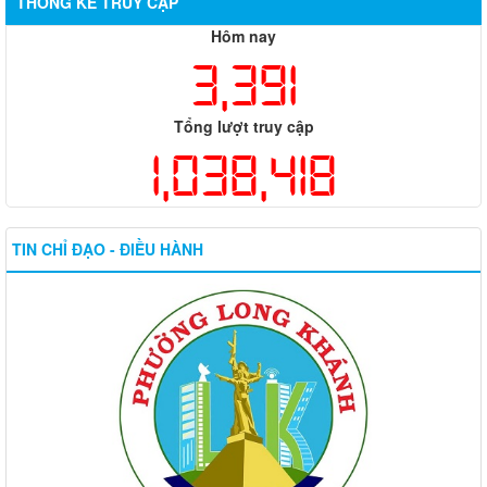
THỐNG KÊ TRUY CẬP
Hôm nay
3,391
Tổng lượt truy cập
1,038,418
TIN CHỈ ĐẠO - ĐIỀU HÀNH