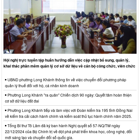
Hội nghị trực tuyến tập huấn hướng dẫn việc cập nhật bổ sung, quản lý,
khai thác phần mềm quản lý cơ sở dữ liệu về cán bộ công chức, viên chức
UBND phường Long Khánh thông tin về việc chuyển đổi phương pháp
quản lý thuế đối với hộ, cá nhân kinh doanh
Phường Long Khánh "ra quân" Chiến dịch 90 ngày: Quyết tâm hoàn thiện
cơ sở dữ liệu đất đai
Phường Long Khánh tiếp và làm việc với Đoàn kiểm tra 195 tỉnh Đồng Nai
về kiểm tra cải cách hành chính và kiểm soát thủ tục hành chính năm 2025.
Tổng Bí thư Tô Lâm đã ký ban hành Nghị quyết số 57-NQ/TW ngày
22/12/2024 của Bộ Chính trị về đột phá phát triển khoa học, công nghệ, đổi
mới sáng tạo và chuyển đổi số quốc gia.