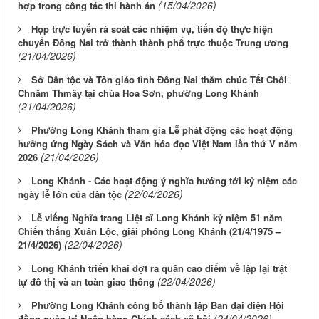
(15/04/2026)
hợp trong công tác thi hành án
Họp trực tuyến rà soát các nhiệm vụ, tiến độ thực hiện
chuyển Đồng Nai trở thành thành phố trực thuộc Trung ương
(21/04/2026)
Sở Dân tộc và Tôn giáo tỉnh Đồng Nai thăm chúc Tết Chôl
Chnăm Thmây tại chùa Hoa Sơn, phường Long Khánh
(21/04/2026)
Phường Long Khánh tham gia Lễ phát động các hoạt động
hưởng ứng Ngày Sách và Văn hóa đọc Việt Nam lần thứ V năm
(21/04/2026)
2026
Long Khánh - Các hoạt động ý nghĩa hướng tới kỷ niệm các
(22/04/2026)
ngày lễ lớn của dân tộc
Lễ viếng Nghĩa trang Liệt sĩ Long Khánh kỷ niệm 51 năm
Chiến thắng Xuân Lộc, giải phóng Long Khánh (21/4/1975 –
(22/04/2026)
21/4/2026)
Long Khánh triển khai đợt ra quân cao điểm về lập lại trật
(22/04/2026)
tự đô thị và an toàn giao thông
Phường Long Khánh công bố thành lập Ban đại diện Hội
(24/04/2026)
đồng quản trị Ngân hàng Chính sách xã hội