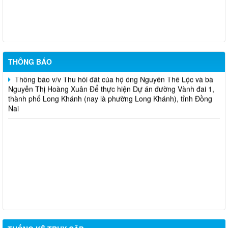
chuyển hướng tại 02 nút giao Quốc lộ 1
Thông báo v/v Thu hồi đất của hộ ông Nguyễn Thọ Thanh và
bà Lưu Thị Trí Để thực hiện Dự án đường Vành đai 1, thành phố
Long Khánh (nay là phường Long Khánh), tỉnh Đồng Nai
THÔNG BÁO
Thông báo v/v Thu hồi đất của hộ ông Nguyễn Thế Lộc và bà
Nguyễn Thị Hoàng Xuân Để thực hiện Dự án đường Vành đai 1,
thành phố Long Khánh (nay là phường Long Khánh), tỉnh Đồng
Nai