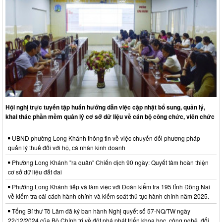
Hội nghị trực tuyến tập huấn hướng dẫn việc cập nhật bổ sung, quản lý,
khai thác phần mềm quản lý cơ sở dữ liệu về cán bộ công chức, viên chức
UBND phường Long Khánh thông tin về việc chuyển đổi phương pháp
quản lý thuế đối với hộ, cá nhân kinh doanh
Phường Long Khánh "ra quân" Chiến dịch 90 ngày: Quyết tâm hoàn thiện
cơ sở dữ liệu đất đai
Phường Long Khánh tiếp và làm việc với Đoàn kiểm tra 195 tỉnh Đồng Nai
về kiểm tra cải cách hành chính và kiểm soát thủ tục hành chính năm 2025.
Tổng Bí thư Tô Lâm đã ký ban hành Nghị quyết số 57-NQ/TW ngày
22/12/2024 của Bộ Chính trị về đột phá phát triển khoa học, công nghệ, đổi