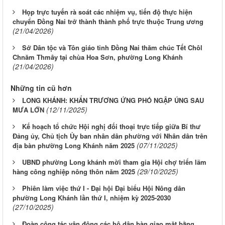
Họp trực tuyến rà soát các nhiệm vụ, tiến độ thực hiện
chuyển Đồng Nai trở thành thành phố trực thuộc Trung ương
(21/04/2026)
Sở Dân tộc và Tôn giáo tỉnh Đồng Nai thăm chúc Tết Chôl
Chnăm Thmây tại chùa Hoa Sơn, phường Long Khánh
(21/04/2026)
Những tin cũ hơn
LONG KHÁNH: KHẨN TRƯƠNG ỨNG PHÓ NGẬP ÚNG SAU
(12/11/2025)
MƯA LỚN
Kế hoạch tổ chức Hội nghị đối thoại trực tiếp giữa Bí thư
Đảng ủy, Chủ tịch Ủy ban nhân dân phường với Nhân dân trên
(07/11/2025)
địa bàn phường Long Khánh năm 2025
UBND phường Long khánh mời tham gia Hội chợ triển lãm
(29/10/2025)
hàng công nghiệp nông thôn năm 2025
Phiên làm việc thứ I - Đại hội Đại biểu Hội Nông dân
phường Long Khánh lần thứ I, nhiệm kỳ 2025-2030
(27/10/2025)
Đoàn công tác vận động các hộ dân bàn giao mặt bằng