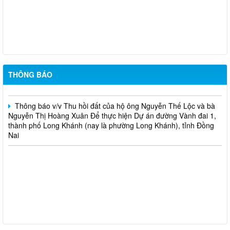
Thông báo v/v Thu hồi đất của hộ ông Đỗ Văn Hoàng và bà Lê
Thị Ngọc Thu Để thực hiện dự án Mở rộng mặt đường, bố trí làn
chuyển hướng tại 02 nút giao Quốc lộ 1
Thông báo v/v Thu hồi đất của hộ ông Nguyễn Thọ Thanh và
bà Lưu Thị Trí Để thực hiện Dự án đường Vành đai 1, thành phố
THÔNG BÁO
Long Khánh (nay là phường Long Khánh), tỉnh Đồng Nai
Thông báo v/v Thu hồi đất của hộ ông Nguyễn Thế Lộc và bà
Nguyễn Thị Hoàng Xuân Để thực hiện Dự án đường Vành đai 1,
thành phố Long Khánh (nay là phường Long Khánh), tỉnh Đồng
Nai