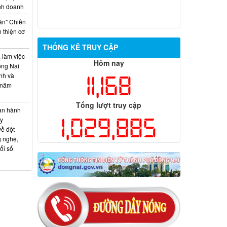
inh doanh
ân" Chiến
 thiện cơ
THỐNG KÊ TRUY CẬP
 làm việc
Hôm nay
ồng Nai
ính và
11,168
 năm
Tổng lượt truy cập
an hành
1,029,885
y
về đột
g nghệ,
ổi số