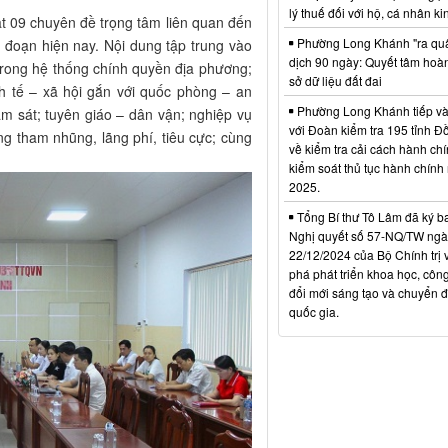
lý thuế đối với hộ, cá nhân k
t 09 chuyên đề trọng tâm liên quan đến
Phường Long Khánh "ra qu
 đoạn hiện nay. Nội dung tập trung vào
dịch 90 ngày: Quyết tâm hoàn
 trong hệ thống chính quyền địa phương;
sở dữ liệu đất đai
nh tế – xã hội gắn với quốc phòng – an
Phường Long Khánh tiếp và
iám sát; tuyên giáo – dân vận; nghiệp vụ
với Đoàn kiểm tra 195 tỉnh Đ
g tham nhũng, lãng phí, tiêu cực; cùng
về kiểm tra cải cách hành ch
kiểm soát thủ tục hành chính
2025.
Tổng Bí thư Tô Lâm đã ký b
Nghị quyết số 57-NQ/TW ngà
22/12/2024 của Bộ Chính trị 
phá phát triển khoa học, côn
đổi mới sáng tạo và chuyển đ
quốc gia.