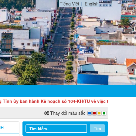
Tiếng Việt
English
ban hành Kế hoạch số 104-KH/TU về việc tổ chức Lễ công bố Nghị
Thay đổi màu sắc
NH
Tìm