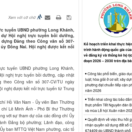
Xem với cỡ chữ
 trực tuyến UBND phường Long Khánh,
dự Hội nghị trực tuyến bồi dưỡng,
y dựng Đảng theo Công văn số 307-
Kế hoạch triển khai thực hi
ủy Đồng Nai. Hội nghị được kết nối
trình hành động quốc gia củ
về đăng ký và thống kê hộ tịc
đoạn 2026 – 2030 trên địa b
 trực tuyến UBND phường Long Khánh,
Công tác phổ biến, giáo dụ
i nghị trực tuyến bồi dưỡng, cập nhật
luật; hòa giải ở cơ sở; xây dự
ng theo Công văn số 307-CV/TU ngày
phường đạt chuẩn tiếp cận ph
 nghị được kết nối trực tuyến từ Trung
năm 2026
Triển khai công tác bảo đả
chí Hồ Văn Nam - Ủy viên Ban Thường
thực phẩm Tết Nguyên đán B
g chí Lê Minh Ánh - Phó Bí thư Thường
và mùa Lễ hội Xuân năm 20
ùng với sự tham dự của các đồng chí Ủy
Quyết định về việc thu hồi 
hành Đảng bộ phường; Lãnh đạo, công
nhận quyền sử dụng đất số 
 Ủy ban MTTQ Việt Nam phường, các tổ
674409 do UBND thành phố