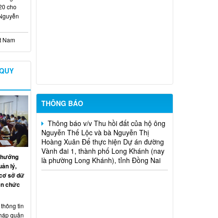
Đỗ Văn Hoàng và bà Lê Thị Ngọc Thu
20 cho
Để thực hiện dự án Mở rộng mặt đường,
 Nguyễn
bố trí làn chuyển hướng tại 02 nút giao
Quốc lộ 1
ệt Nam
Thông báo v/v Thu hồi đất của hộ ông
Nguyễn Thọ Thanh và bà Lưu Thị Trí Để
thực hiện Dự án đường Vành đai 1,
 QUY
thành phố Long Khánh (nay là phường
Long Khánh), tỉnh Đồng Nai
THÔNG BÁO
Thông báo v/v Thu hồi đất của hộ ông
Nguyễn Thế Lộc và bà Nguyễn Thị
Hoàng Xuân Để thực hiện Dự án đường
Vành đai 1, thành phố Long Khánh (nay
là phường Long Khánh), tỉnh Đồng Nai
n hướng
ản lý,
 cơ sở dữ
ên chức
hông tin
pháp quản