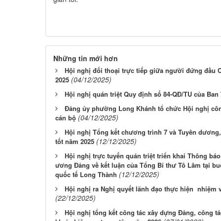
Những tin mới hơn
Hội nghị đối thoại trực tiếp giữa người đứng đầu
(04/12/2025)
2025
Hội nghị quán triệt Quy định số 84-QĐ/TU của Ba
Đảng ủy phường Long Khánh tổ chức Hội nghị công
(04/12/2025)
cán bộ
Hội nghị Tổng kết chương trình 7 và Tuyên dương
(12/12/2025)
tốt năm 2025
Hội nghị trực tuyến quán triệt triển khai Thông 
ương Đảng về kết luận của Tổng Bí thư Tô Lâm tại b
(12/12/2025)
quốc tế Long Thành
Hội nghị ra Nghị quyết lãnh đạo thực hiện nhiệm
(22/12/2025)
Hội nghị tổng kết công tác xây dựng Đảng, công tác