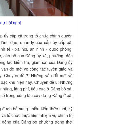
dự hội nghị
p ủy cấp xã trong tổ chức chính quyền
lãnh đạo, quản lý của cấp ủy cấp xã.
nh tế - xã hội, an ninh - quốc phòng.
c, cán bộ của Đảng ủy xã, phường, đặc
ng tác kiểm tra, giám sát của Đảng ủy
 vấn đề mới về công tác tuyên giáo và
y. Chuyên đề 7: Những vấn đề mới về
 đặc khu hiện nay. Chuyên đề 8: Những
nhũng, lãng phí, tiêu cực ở Đảng bộ xã,
 số trong công tác xây dựng Đảng ở xã,
 được bổ sung nhiều kiến thức mới, kỹ
và tổ chức thực hiện nhiệm vụ chính trị
t động của Đảng bộ phường trong thời