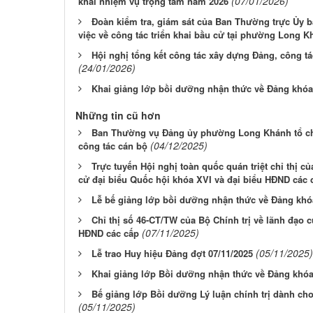
(07/01/2026)
khai nhiệm vụ trọng tâm năm 2026
Đoàn kiểm tra, giám sát của Ban Thường trực Ủy 
việc về công tác triển khai bầu cử tại phường Long 
Hội nghị tổng kết công tác xây dựng Đảng, công tá
(24/01/2026)
Khai giảng lớp bồi dưỡng nhận thức về Đảng khóa
Những tin cũ hơn
Ban Thường vụ Đảng ủy phường Long Khánh tổ ch
(04/12/2025)
công tác cán bộ
Trực tuyến Hội nghị toàn quốc quán triệt chỉ thị củ
cử đại biểu Quốc hội khóa XVI và đại biểu HĐND các 
Lễ bế giảng lớp bồi dưỡng nhận thức về Đảng khó
Chỉ thị số 46-CT/TW của Bộ Chính trị về lãnh đạo 
(07/11/2025)
HĐND các cấp
(05/11/2025)
Lễ trao Huy hiệu Đảng đợt 07/11/2025
Khai giảng lớp Bồi dưỡng nhận thức về Đảng khó
Bế giảng lớp Bồi dưỡng Lý luận chính trị dành ch
(05/11/2025)