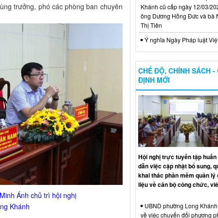
ị; cùng trưởng, phó các phòng ban chuyên
Khánh cũ cấp ngày 12/03/20
ông Dương Hồng Đức và bà
Thị Tiên
Ý nghĩa Ngày Pháp luật Vi
CHẾ ĐỘ, CHÍNH SÁCH -
ĐỊNH MỚI
Hội nghị trực tuyến tập huấ
dẫn việc cập nhật bổ sung, qu
khai thác phần mềm quản lý
liệu về cán bộ công chức, vi
inh Ánh chủ trì hội nghị
UBND phường Long Khánh t
ong Khánh
về việc chuyển đổi phương 