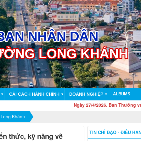
CẢI CÁCH HÀNH CHÍNH
DOANH NGHIỆP
ALBUMS
▼
▼
▼
Ngày 27/4/2026, Ban Thường vụ Tỉnh ủy 
 Long Khánh
TIN CHỈ ĐẠO - ĐIỀU HÀ
ến thức, kỹ năng về