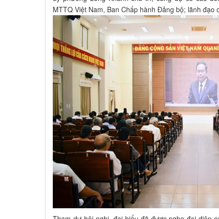
MTTQ Việt Nam, Ban Chấp hành Đảng bộ; lãnh đạo c
Tham dự hội nghị, đại biểu đã được nghe đại diện cá