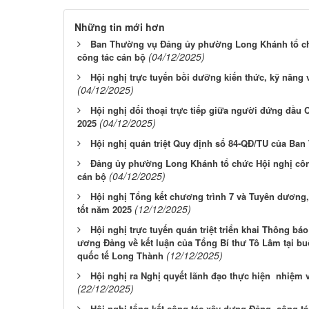
Những tin mới hơn
Ban Thường vụ Đảng ủy phường Long Khánh tổ ch
(04/12/2025)
công tác cán bộ
Hội nghị trực tuyến bồi dưỡng kiến thức, kỹ năng
(04/12/2025)
Hội nghị đối thoại trực tiếp giữa người đứng đầu
(04/12/2025)
2025
Hội nghị quán triệt Quy định số 84-QĐ/TU của Ba
Đảng ủy phường Long Khánh tổ chức Hội nghị công
(04/12/2025)
cán bộ
Hội nghị Tổng kết chương trình 7 và Tuyên dương
(12/12/2025)
tốt năm 2025
Hội nghị trực tuyến quán triệt triển khai Thông 
ương Đảng về kết luận của Tổng Bí thư Tô Lâm tại b
(12/12/2025)
quốc tế Long Thành
Hội nghị ra Nghị quyết lãnh đạo thực hiện nhiệm
(22/12/2025)
Hội nghị tổng kết công tác xây dựng Đảng, công tác