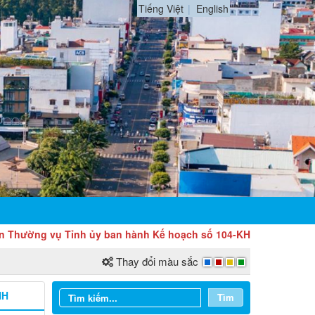
Tiếng Việt
English
 vụ Tỉnh ủy ban hành Kế hoạch số 104-KH/TU về việc tổ chức Lễ 
Thay đổi màu sắc
NH
Tìm