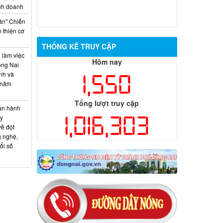
inh doanh
ân" Chiến
 thiện cơ
THỐNG KÊ TRUY CẬP
 làm việc
Hôm nay
ồng Nai
ính và
1,550
 năm
Tổng lượt truy cập
an hành
1,016,303
y
về đột
g nghệ,
ổi số