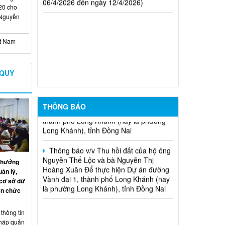
20 cho
 Nguyễn
Thông báo v/v Thu hồi đất của hộ ông
Đỗ Văn Hoàng và bà Lê Thị Ngọc Thu
Để thực hiện dự án Mở rộng mặt đường,
ệt Nam
bố trí làn chuyển hướng tại 02 nút giao
Quốc lộ 1
 QUY
Thông báo v/v Thu hồi đất của hộ ông
Nguyễn Thọ Thanh và bà Lưu Thị Trí Để
thực hiện Dự án đường Vành đai 1,
thành phố Long Khánh (nay là phường
THÔNG BÁO
Long Khánh), tỉnh Đồng Nai
Thông báo v/v Thu hồi đất của hộ ông
Nguyễn Thế Lộc và bà Nguyễn Thị
Hoàng Xuân Để thực hiện Dự án đường
n hướng
Vành đai 1, thành phố Long Khánh (nay
ản lý,
là phường Long Khánh), tỉnh Đồng Nai
 cơ sở dữ
ên chức
hông tin
pháp quản