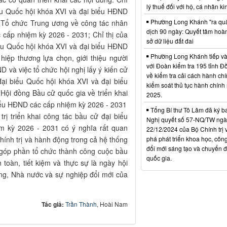
lý thuế đối với hộ, cá nhân k
iểu Quốc hội khóa XVI và đại biểu HĐND
Phường Long Khánh "ra qu
 Tổ chức Trung ương về công tác nhân
dịch 90 ngày: Quyết tâm hoàn
 cấp nhiệm kỳ 2026 - 2031; Chỉ thị của
sở dữ liệu đất đai
ểu Quốc hội khóa XVI và đại biểu HĐND
Phường Long Khánh tiếp và
hiệp thương lựa chọn, giới thiệu người
với Đoàn kiểm tra 195 tỉnh Đ
 và việc tổ chức hội nghị lấy ý kiến cử
về kiểm tra cải cách hành ch
đại biểu Quốc hội khóa XVI và đại biểu
kiểm soát thủ tục hành chính
ội đồng Bầu cử quốc gia về triển khai
2025.
biểu HĐND các cấp nhiệm kỳ 2026 - 2031
Tổng Bí thư Tô Lâm đã ký b
trị triển khai công tác bầu cử đại biểu
Nghị quyết số 57-NQ/TW ngà
m kỳ 2026 - 2031 có ý nghĩa rất quan
22/12/2024 của Bộ Chính trị 
chính trị và hành động trong cả hệ thống
phá phát triển khoa học, côn
đổi mới sáng tạo và chuyển đ
i, góp phần tổ chức thành công cuộc bầu
quốc gia.
toàn, tiết kiệm và thực sự là ngày hội
ảng, Nhà nước và sự nghiệp đổi mới của
Tác giả:
Trần Thành
, Hoài Nam