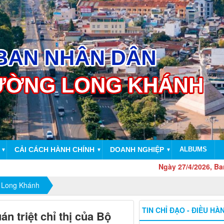
CẢI CÁCH HÀNH CHÍNH
DOANH NGHIỆP
ALBUMS
▼
▼
▼
Ngày 27/4/2026, Ban Thường
 Long Khánh
TIN CHỈ ĐẠO - ĐIỀU HÀ
n triệt chỉ thị của Bộ