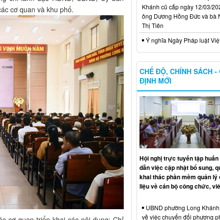
Khánh cũ cấp ngày 12/03/20
ác cơ quan và khu phố.
ông Dương Hồng Đức và bà
Thị Tiên
Ý nghĩa Ngày Pháp luật Vi
CHẾ ĐỘ, CHÍNH SÁCH -
ĐỊNH MỚI
Hội nghị trực tuyến tập huấ
dẫn việc cập nhật bổ sung, qu
khai thác phần mềm quản lý
liệu về cán bộ công chức, vi
UBND phường Long Khánh t
về việc chuyển đổi phương 
c cơ quan triển khai các nội dung: Chỉ