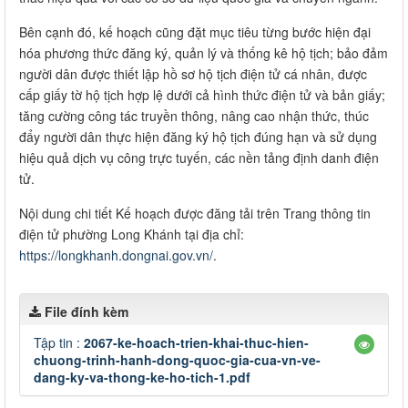
Bên cạnh đó, kế hoạch cũng đặt mục tiêu từng bước hiện đại
hóa phương thức đăng ký, quản lý và thống kê hộ tịch; bảo đảm
người dân được thiết lập hồ sơ hộ tịch điện tử cá nhân, được
cấp giấy tờ hộ tịch hợp lệ dưới cả hình thức điện tử và bản giấy;
tăng cường công tác truyền thông, nâng cao nhận thức, thúc
đẩy người dân thực hiện đăng ký hộ tịch đúng hạn và sử dụng
hiệu quả dịch vụ công trực tuyến, các nền tảng định danh điện
tử.
Nội dung chi tiết Kế hoạch được đăng tải trên Trang thông tin
điện tử phường Long Khánh tại địa chỉ:
https://longkhanh.dongnai.gov.vn/
.
File đính kèm
Tập tin :
2067-ke-hoach-trien-khai-thuc-hien-
chuong-trinh-hanh-dong-quoc-gia-cua-vn-ve-
dang-ky-va-thong-ke-ho-tich-1.pdf