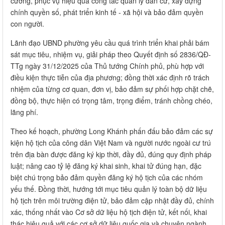
cường, phục vụ hiệu quả công tác quản lý dân cư, xây dựng
chính quyền số, phát triển kinh tế - xã hội và bảo đảm quyền
con người.
Lãnh đạo UBND phường yêu cầu quá trình triển khai phải bám
sát mục tiêu, nhiệm vụ, giải pháp theo Quyết định số 2836/QĐ-
TTg ngày 31/12/2025 của Thủ tướng Chính phủ, phù hợp với
điều kiện thực tiễn của địa phương; đồng thời xác định rõ trách
nhiệm của từng cơ quan, đơn vị, bảo đảm sự phối hợp chặt chẽ,
đồng bộ, thực hiện có trọng tâm, trọng điểm, tránh chồng chéo,
lãng phí.
Theo kế hoạch, phường Long Khánh phấn đấu bảo đảm các sự
kiện hộ tịch của công dân Việt Nam và người nước ngoài cư trú
trên địa bàn được đăng ký kịp thời, đầy đủ, đúng quy định pháp
luật; nâng cao tỷ lệ đăng ký khai sinh, khai tử đúng hạn, đặc
biệt chú trọng bảo đảm quyền đăng ký hộ tịch của các nhóm
yếu thế. Đồng thời, hướng tới mục tiêu quản lý toàn bộ dữ liệu
hộ tịch trên môi trường điện tử, bảo đảm cập nhật đầy đủ, chính
xác, thống nhất vào Cơ sở dữ liệu hộ tịch điện tử, kết nối, khai
thác hiệu quả với các cơ sở dữ liệu quốc gia và chuyên ngành.