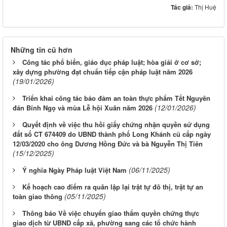
Tác giả:
Thị Huệ
Những tin cũ hơn
Công tác phổ biến, giáo dục pháp luật; hòa giải ở cơ sở;
xây dựng phường đạt chuẩn tiếp cận pháp luật năm 2026
(19/01/2026)
Triển khai công tác bảo đảm an toàn thực phẩm Tết Nguyên
(12/01/2026)
đán Bính Ngọ và mùa Lễ hội Xuân năm 2026
Quyết định về việc thu hồi giấy chứng nhận quyền sử dụng
đất số CT 674409 do UBND thành phố Long Khánh cũ cấp ngày
12/03/2020 cho ông Dương Hồng Đức và bà Nguyễn Thị Tiên
(15/12/2025)
(06/11/2025)
Ý nghĩa Ngày Pháp luật Việt Nam
Kế hoạch cao điểm ra quân lập lại trật tự đô thị, trật tự an
(05/11/2025)
toàn giao thông
Thông báo Về việc chuyển giao thẩm quyền chứng thực
giao dịch từ UBND cấp xã, phường sang các tổ chức hành