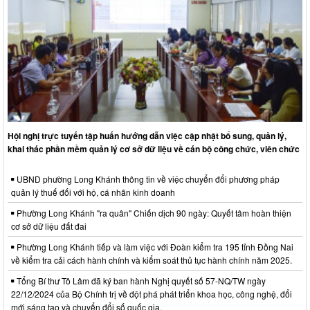
Hội nghị trực tuyến tập huấn hướng dẫn việc cập nhật bổ sung, quản lý,
khai thác phần mềm quản lý cơ sở dữ liệu về cán bộ công chức, viên chức
UBND phường Long Khánh thông tin về việc chuyển đổi phương pháp
quản lý thuế đối với hộ, cá nhân kinh doanh
Phường Long Khánh "ra quân" Chiến dịch 90 ngày: Quyết tâm hoàn thiện
cơ sở dữ liệu đất đai
Phường Long Khánh tiếp và làm việc với Đoàn kiểm tra 195 tỉnh Đồng Nai
về kiểm tra cải cách hành chính và kiểm soát thủ tục hành chính năm 2025.
Tổng Bí thư Tô Lâm đã ký ban hành Nghị quyết số 57-NQ/TW ngày
22/12/2024 của Bộ Chính trị về đột phá phát triển khoa học, công nghệ, đổi
mới sáng tạo và chuyển đổi số quốc gia.