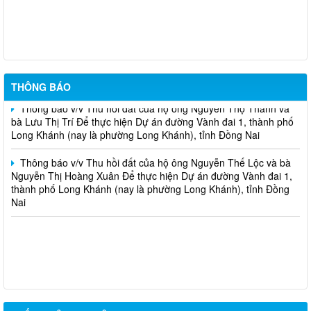
THÔNG BÁO Về việc chủ động ứng phó áp thấp nhiệt đới trên
Biển Đông và các hình thái thời tiết nguy hiểm
Thông báo v/v Thu hồi đất của hộ ông Đỗ Văn Hoàng và bà Lê
Thị Ngọc Thu Để thực hiện dự án Mở rộng mặt đường, bố trí làn
chuyển hướng tại 02 nút giao Quốc lộ 1
THÔNG BÁO
Thông báo v/v Thu hồi đất của hộ ông Nguyễn Thọ Thanh và
bà Lưu Thị Trí Để thực hiện Dự án đường Vành đai 1, thành phố
Long Khánh (nay là phường Long Khánh), tỉnh Đồng Nai
Thông báo v/v Thu hồi đất của hộ ông Nguyễn Thế Lộc và bà
Nguyễn Thị Hoàng Xuân Để thực hiện Dự án đường Vành đai 1,
thành phố Long Khánh (nay là phường Long Khánh), tỉnh Đồng
Nai