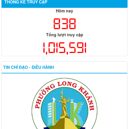
THỐNG KÊ TRUY CẬP
Hôm nay
838
Tổng lượt truy cập
1,015,591
TIN CHỈ ĐẠO - ĐIỀU HÀNH