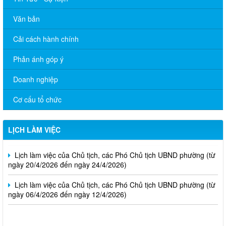
Văn bản
Cải cách hành chính
Phản ánh góp ý
Doanh nghiệp
Lịch làm việc của Chủ tịch, các Phó Chủ tịch UBND phường (từ
Cơ cấu tổ chức
ngày 01/6/2026 đến ngày 12/6/2026)
Thông báo v/v Lịch làm việc của Chủ tịch, các Phó Chủ tịch
LỊCH LÀM VIỆC
UBND phường (từ ngày 04/5/2026 đến ngày 08/5/2026)
Lịch làm việc của Chủ tịch, các Phó Chủ tịch UBND phường (từ
ngày 20/4/2026 đến ngày 24/4/2026)
Lịch làm việc của Chủ tịch, các Phó Chủ tịch UBND phường (từ
ngày 06/4/2026 đến ngày 12/4/2026)